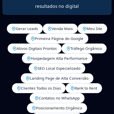
resultados no digital
Gerar Leads
Venda Mais
Meu Site
Primeira Página do Google
Ativos Digitais Prontos
Tráfego Orgânico
Hospedagem Alta Performance
SEO Local Especializado
Landing Page de Alta Conversão
Clientes Todos os Dias
Rank to Rent
Contatos no WhatsApp
Posicionamento Orgânico