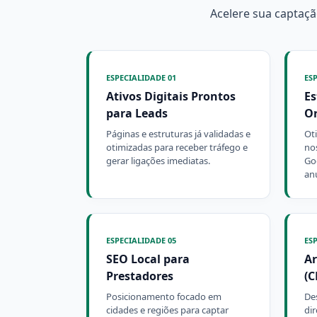
Acelere sua captaçã
ESPECIALIDADE 01
ES
Ativos Digitais Prontos
Es
para Leads
O
Páginas e estruturas já validadas e
Ot
otimizadas para receber tráfego e
no
gerar ligações imediatas.
Go
an
ESPECIALIDADE 05
ES
SEO Local para
Ar
Prestadores
(C
Posicionamento focado em
De
cidades e regiões para captar
di