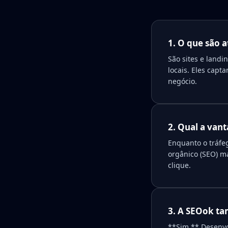
1. O que são a
São sites e landi
locais. Eles capt
negócio.
2. Qual a van
Enquanto o tráfe
orgânico (SEO) m
clique.
3. A SEOok ta
**Sim.** Desenvol