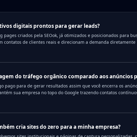
tivos digitais prontos para gerar leads?
ng pages criados pela SEOok, já otimizados e posicionados para bu
am contatos de clientes reais e direcionam a demanda diretamente
tagem do tráfego orgânico comparado aos anúncios 
go pago para de gerar resultados assim que você encerra os anúnci
antém sua empresa no topo do Google trazendo contatos contínuo
mbém cria sites do zero para a minha empresa?
vemos sites institucionais e páginas de captura personalizadas, 