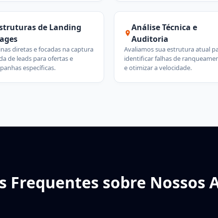
struturas de Landing
Análise Técnica e
ages
Auditoria
nas diretas e focadas na captura
Avaliamos sua estrutura atual p
da de leads para ofertas e
identificar falhas de ranqueame
panhas específicas.
e otimizar a velocidade.
s Frequentes sobre Nossos A