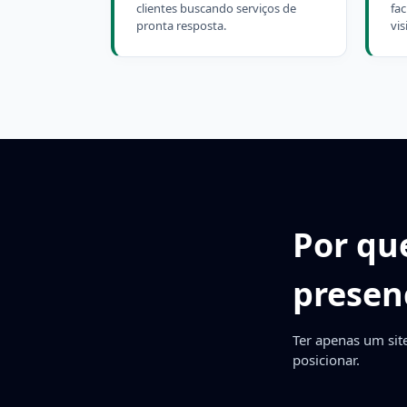
clientes buscando serviços de
fa
pronta resposta.
vis
Por qu
presenç
Ter apenas um site
posicionar.