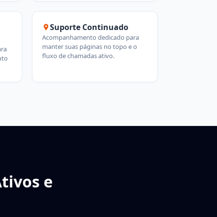
Suporte Continuado
Acompanhamento dedicado para
manter suas páginas no topo e o
ara
fluxo de chamadas ativo.
nto
tivos e