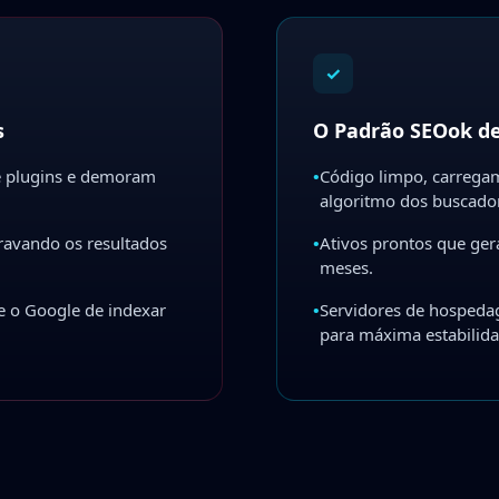
✓
s
O Padrão SEOok d
e plugins e demoram
•
Código limpo, carregam
algoritmo dos buscado
ravando os resultados
•
Ativos prontos que ger
meses.
e o Google de indexar
•
Servidores de hospeda
para máxima estabilida