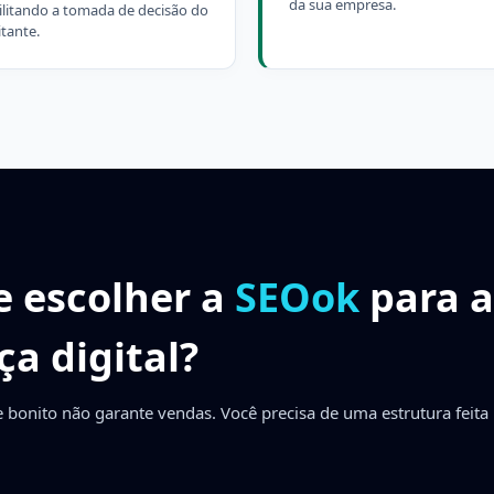
da sua empresa.
cilitando a tomada de decisão do
itante.
e escolher a
SEOok
para a
a digital?
 bonito não garante vendas. Você precisa de uma estrutura feita 