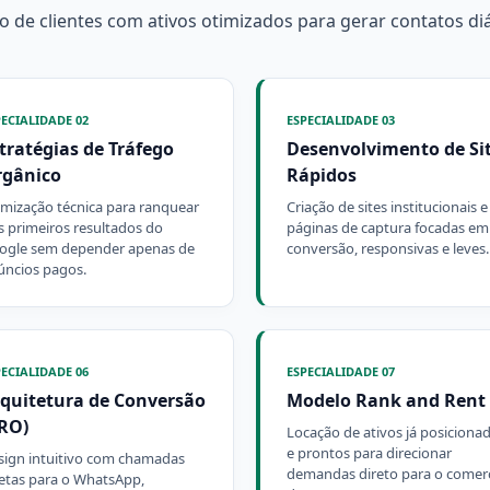
o de clientes com ativos otimizados para gerar contatos diá
PECIALIDADE 02
ESPECIALIDADE 03
tratégias de Tráfego
Desenvolvimento de Si
rgânico
Rápidos
imização técnica para ranquear
Criação de sites institucionais e
s primeiros resultados do
páginas de captura focadas em
ogle sem depender apenas de
conversão, responsivas e leves.
úncios pagos.
PECIALIDADE 06
ESPECIALIDADE 07
quitetura de Conversão
Modelo Rank and Rent
RO)
Locação de ativos já posiciona
e prontos para direcionar
sign intuitivo com chamadas
demandas direto para o comerc
retas para o WhatsApp,