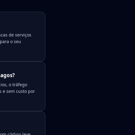
scas de serviços
 para o seu
pagos?
os, o tráfego
s e sem custo por
com código leve,