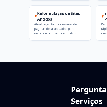
Reformulação de Sites
E
Antigos
P
Atualização técnica e visual de
Pági
páginas desatualizadas para
rápi
restaurar o fluxo de contatos.
cam
Pergunta
Serviços