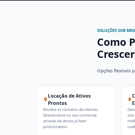
SOLUÇÕES SOB ME
Como P
Crescer
Opções flexíveis 
Locação de Ativos
C
Prontos
E
Receba os contatos de clientes
Des
diretamente no seu comercial
sit
através de ativos já bem
melh
posicionados.
usab