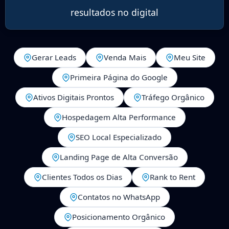
resultados no digital
Gerar Leads
Venda Mais
Meu Site
Primeira Página do Google
Ativos Digitais Prontos
Tráfego Orgânico
Hospedagem Alta Performance
SEO Local Especializado
Landing Page de Alta Conversão
Clientes Todos os Dias
Rank to Rent
Contatos no WhatsApp
Posicionamento Orgânico