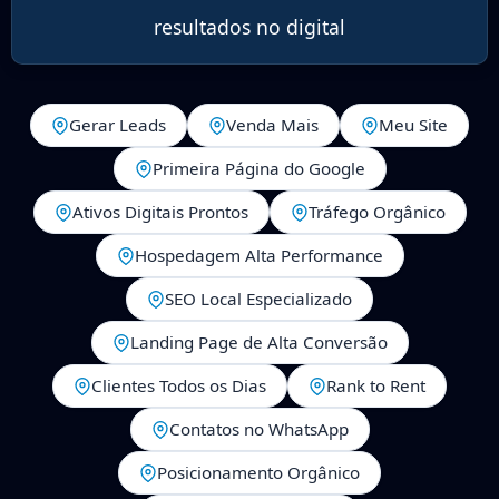
resultados no digital
Gerar Leads
Venda Mais
Meu Site
Primeira Página do Google
Ativos Digitais Prontos
Tráfego Orgânico
Hospedagem Alta Performance
SEO Local Especializado
Landing Page de Alta Conversão
Clientes Todos os Dias
Rank to Rent
Contatos no WhatsApp
Posicionamento Orgânico